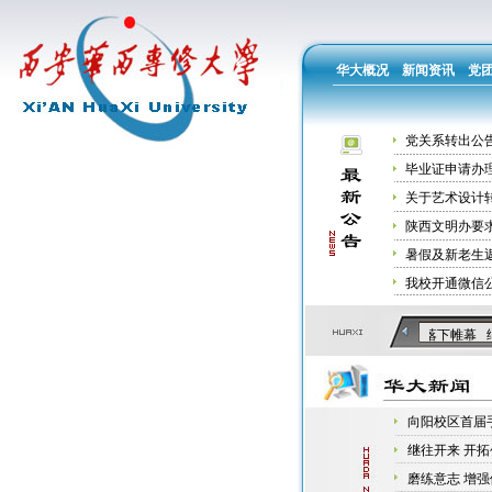
华大概况
新闻资讯
党
党关系转出公
毕业证申请办
关于艺术设计
陕西文明办要
暑假及新老生
我校开通微信
向阳校区首届手机摄影大赛完美落下帷幕
继
向阳校区首届
继往开来 开拓创新
磨练意志 增强