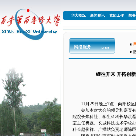
华大概况
新闻资讯
党团工作
教务
网络服务
继往开来 开拓创新
29
7
11
月
日晚上
点，向阳校区
参加本次大会的领导和嘉宾
院院长焦科社、学生科科长毕洪
室主任樊磊、长城科技技术学校
科长赵俊祥、广播站负责老师陈