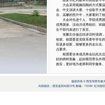
团委书记刘建军对校团委今
大会采用视频回顾的方式重
会、中文演讲大赛、十佳歌手大
乐、温馨的照片中，大家看到了
大会对先进个人、学院优秀
优秀团体、活动月优秀组织、班
生干部代表进行了发言。
张鹏主任做总结讲话时强调
收获。校团委是党联系青年学生
应该多创新，能够更多的走出去
点要求。
校团委全体成员将会以此次
好的榜样形象，起好模范带头作
效应，更好地为老师和同学服务
版权所有
©
西安华西专修大学 联
向阳校区：西安蓝田向阳19号 邮编：710500 红河校区：陕西