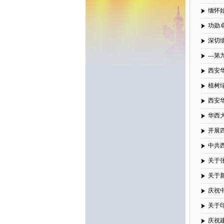
缅怀
功勋
深切
---
西安
植树
西安
华西
开展
中共
关于
关于
庆祝
关于
庆祝