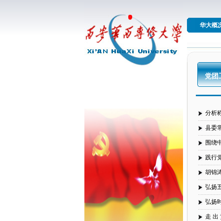
华大概
党团
分析
县委
围绕
践行
胡锦
弘扬
弘扬
走 出 