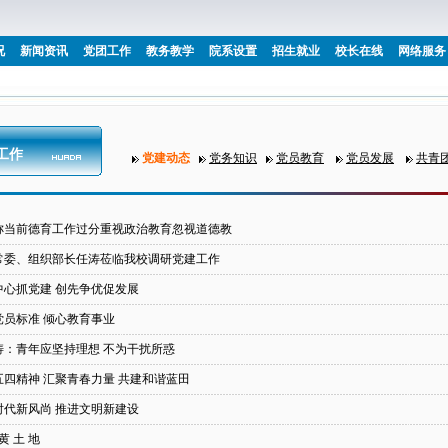
况
新闻资讯
党团工作
教务教学
院系设置
招生就业
校长在线
网络服务
工作
党建动态
党务知识
党员教育
党员发展
共青
称当前德育工作过分重视政治教育忽视道德教
常委、组织部长任涛莅临我校调研党建工作
中心抓党建 创先争优促发展
党员标准 倾心教育事业
涛：青年应坚持理想 不为干扰所惑
五四精神 汇聚青春力量 共建和谐蓝田
时代新风尚 推进文明新建设
黄 土 地