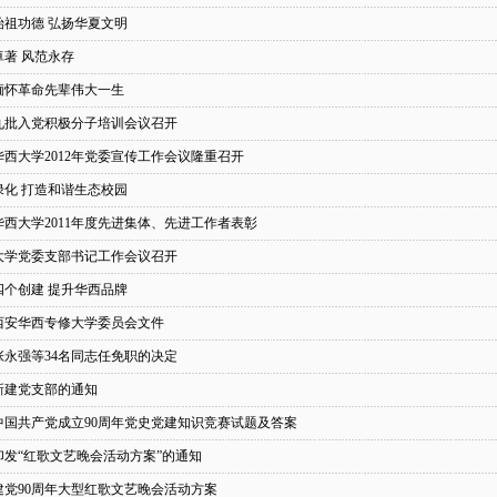
始祖功德 弘扬华夏文明
卓著 风范永存
缅怀革命先辈伟大一生
第九批入党积极分子培训会议召开
华西大学2012年党委宣传工作会议隆重召开
绿化 打造和谐生态校园
华西大学2011年度先进集体、先进工作者表彰
大学党委支部书记工作会议召开
四个创建 提升华西品牌
西安华西专修大学委员会文件
张永强等34名同志任免职的决定
新建党支部的通知
中国共产党成立90周年党史党建知识竞赛试题及答案
印发“红歌文艺晚会活动方案”的通知
建党90周年大型红歌文艺晚会活动方案