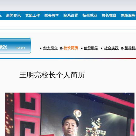
况
新闻资讯
党团工作
教务教学
院系设置
招生就业
校长在线
网络服务
概况
华大简介
校长简历
信贷助学
社会实践
领导机
王明亮校长个人简历