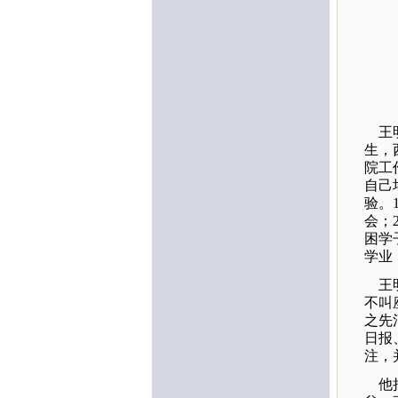
王
王明
生，
院工
自己
验。
会；
困学
学业
王明
不叫
之先
日报
注，
他把