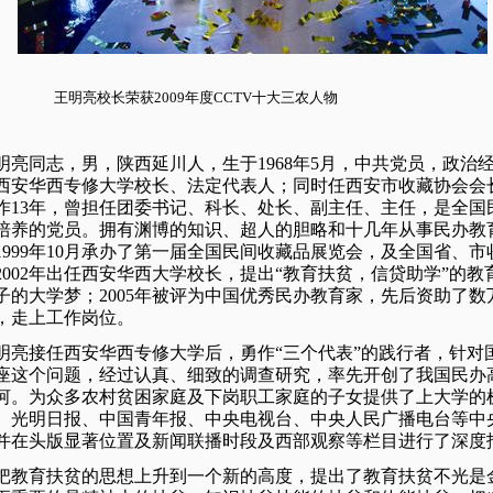
明亮校长荣获2009年度CCTV十大三农人物
亮同志，男，陕西延川人，生于1968年5月，中共党员，政治
西安华西专修大学校长、法定代表人；同时任西安市收藏协会会
作13年，曾担任团委书记、科长、处长、副主任、主任，是全国
培养的党员。拥有渊博的知识、超人的胆略和十几年从事民办教
1999年10月承办了第一届全国民间收藏品展览会，及全国省、
2002年出任西安华西大学校长，提出“教育扶贫，信贷助学”的
子的大学梦；2005年被评为中国优秀民办教育家，先后资助了
，走上工作岗位。
亮接任西安华西专修大学后，勇作“三个代表”的践行者，针对
座这个问题，经过认真、细致的调查研究，率先开创了我国民办
河。为众多农村贫困家庭及下岗职工家庭的子女提供了上大学的
、光明日报、中国青年报、中央电视台、中央人民广播电台等中
并在头版显著位置及新闻联播时段及西部观察等栏目进行了深度
教育扶贫的思想上升到一个新的高度，提出了教育扶贫不光是