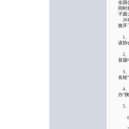
全国
同时
子圆
20
掀开
1、
该协
2、
首届
3、
名校
4、
办“
5、
6、