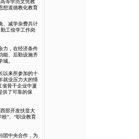
“高等学历文凭教
思想道德教化教育
免、减学杂费共计
了勤工俭学工作岗
余力，在经济条件
功能、后勤设施齐
学城。
长以来所参加的十
0年就业压力大的情
江省骨干企业中厦
提供了可靠的保
西部开发扶贫大
校”、“职业教育
与团中央合作，为