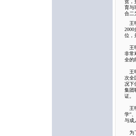
贫，
育与
合二
王明
20
位，
王明
非常
全的
王明
次全
况下
集团
证。
王明
学”
与成
为了