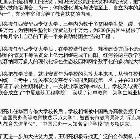
更重要的是精神上的扶贫，知识扶贫技能的扶贫和体能扶贫，把
现代技能培训合二为一；体能强化训练与诚信至上、自立为本的
为一”，充分丰富和完善了教育扶贫的内涵。
亮接任西安华西专修大学，三年内为数千多贫困学生贷、缓、
00多万元，为特困生垫付医疗费达数十万元，为200多贫困生提供
并每月拿出自己的工资一半来资助特困生“温饱工程”。
亮接任华西专修大学后，在学校硬件建设、规模建设方面不遗
艰难的情况下筹借资金上亿元相继建成了向阳、红河谷两座教学
能容纳两万多人的现代化绿色生态校园和网络数字化的多功能大
亮把教学质量、就业安置作为学校的头等大事来抓，从他任校
国统一自考中，过关率次次夺得全省同类院校第一名，并在201
保证了毕业生顺利就业，一次就业率达到98%以上。学校又与浙
联合成立了“中厦建筑工程学院”，实现了订单教育，为学生就业
亮出任华西专修大学校长后，学校相继被中国民办高教委授予“
、“全国民办高等教育扶贫示范大学”，被西安市教育局评为“示范学
人教育先进单位”、“中国民办十大知名品牌学校”等多项殊荣。
更进一步加大扶贫力度，王明亮积极寻找更广泛的合作契机，