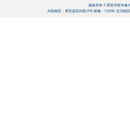
版权所有
©
西安华西专修大学 联
向阳校区：西安蓝田向阳19号 邮编：710500 红河校区：陕西