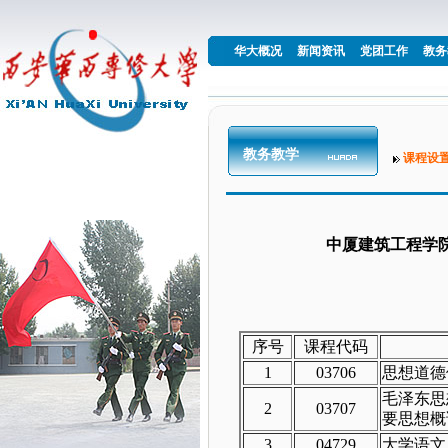
华大概况
新闻资讯
党团工作
教务
教务教学
课程设
中厦建筑工程学
序号
课程代码
1
03706
思想道德
毛泽东思
2
03707
要思想概
3
04729
大学语文